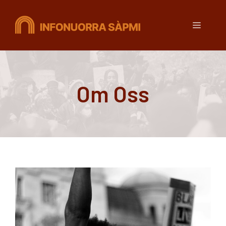
Hopp
til
Meny
innhold
Om Oss