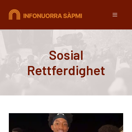
Hopp
til
Meny
innhold
Sosial
Rettferdighet