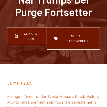
Purge Fortsetter
31. MARS
SOSIAL
2025
RETTFERDIGHET
31. mars 2025
Forrige måned, under White House’s Black History
Month -arrangement som føderale tjenestemenn