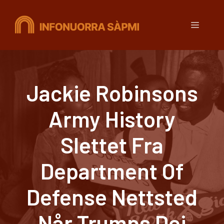
Hopp
til
Meny
innhold
Jackie Robinsons
Army History
Slettet Fra
Department Of
Defense Nettsted
Når Trumps Dei