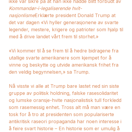
ikke var sikre på at han ikke hadde blitt forbudt av
Kommandør-i-legaliserende hvit-
nasjonlisme
Erklærte president Donald Trump at
det var dagen «Vi hyller generasjonene av svarte
legender, mestere, krigere og patrioter som hjalp til
med å drive landet vårt frem til storhet.»
«Vi kommer til å se frem til å hedre bidragene fra
utallige svarte amerikanere som kjempet for å
vinne og beskytte og utvide amerikansk frihet fra
den veldig begynnelsen,» sa Trump.
Nå visste vi alle at Trump bare lastet ned sin siste
gruppe av politisk holdning, falske rasesolidaritet
og lumske oransje-hvite nasjonalistisk tull forkledd
som rasemessig enhet. Tross alt må man være en
tosk for å tro at presidenten som populariserte
antikritisk raseori propaganda har noen interesse i
å feire svart historie
– En historie som er umulig å