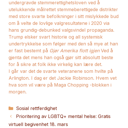
undergravde stemmerettighetsloven ved å
utelukkende målrettet stemmeberettigede distrikter
med store svarte befolkninger i sitt mislykkede bud
om å velte de lovlige valgresultatene i 2020 via
hans grundig-debunked valgsvindel propaganda.
Trump elsker svart historie og all systemisk
undertrykkelse som følger med den så mye at han
er fast bestemt på
Gjør Amerika flott igjen
Ved å
gjenta det mens han også gjør sitt absolutt beste
for å sikre at folk ikke virkelig kan lære det.
I går var det de svarte veteranene som hvilte på
Arlington. I dag er det Jackie Robinson. Hvem vet
hva som vil være på Maga Chopping -blokken i
morgen.
Kategorier
Sosial rettferdighet
Prioritering av LGBTQ+ mental helse: Gratis
virtuell begivenhet 18. mars