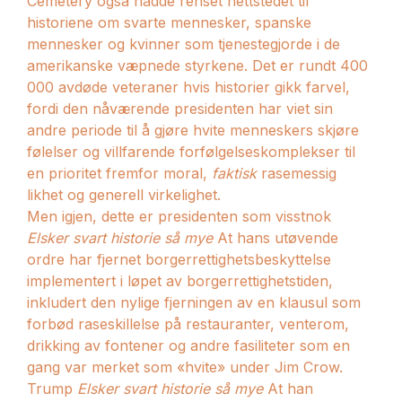
Cemetery også hadde renset nettstedet til
historiene om svarte mennesker, spanske
mennesker og kvinner som tjenestegjorde i de
amerikanske væpnede styrkene. Det er rundt 400
000 avdøde veteraner hvis historier gikk farvel,
fordi den nåværende presidenten har viet sin
andre periode til å gjøre hvite menneskers skjøre
følelser og villfarende forfølgelseskomplekser til
en prioritet fremfor moral,
faktisk
rasemessig
likhet og generell virkelighet.
Men igjen, dette er presidenten som visstnok
Elsker svart historie så mye
At hans utøvende
ordre har fjernet borgerrettighetsbeskyttelse
implementert i løpet av borgerrettighetstiden,
inkludert den nylige fjerningen av en klausul som
forbød raseskillelse på restauranter, venterom,
drikking av fontener og andre fasiliteter som en
gang var merket som «hvite» under Jim Crow.
Trump
Elsker svart historie så mye
At han