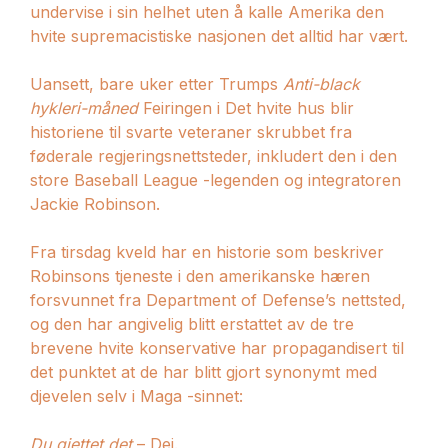
undervise i sin helhet uten å kalle Amerika den
hvite supremacistiske nasjonen det alltid har vært.
Uansett, bare uker etter Trumps
Anti-black
hykleri-måned
Feiringen i Det hvite hus blir
historiene til svarte veteraner skrubbet fra
føderale regjeringsnettsteder, inkludert den i den
store Baseball League -legenden og integratoren
Jackie Robinson.
Fra tirsdag kveld har en historie som beskriver
Robinsons tjeneste i den amerikanske hæren
forsvunnet fra Department of Defense’s nettsted,
og den har angivelig blitt erstattet av de tre
brevene hvite konservative har propagandisert til
det punktet at de har blitt gjort synonymt med
djevelen selv i Maga -sinnet:
Du gjettet det
–
Dei.