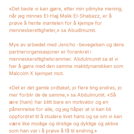
«Det beste vi kan gjøre, etter min ydmyke mening,
når jeg minnes El-Hajj Malik El-Shabazz, er å
prøve å hente mantelen for å kjempe for
menneskerettigheter,» sa Abudlmumit.
Mye av arbeidet med Jericho -bevegelsen og dens
partnerorganisasjoner er forankret i
menneskerettighetsrammer. Abdulmumit sa at vi
har å gjøre med den samme maktdynamikken som
Malcolm X kjempet mot.
«Det er det gamle ordtaket, jo flere ting endres, jo
mer forblir de de samme,» sa Abdulmumit. «Så
ære (ham) har blitt bare en motivator og en
påminnelse for alle, og jeg håper at vi kan bli
oppfordret til å studere livet hans og se om vi kan
være like modige og dristige og dyktige og aktive
som han var i å prøve å få til endring.»