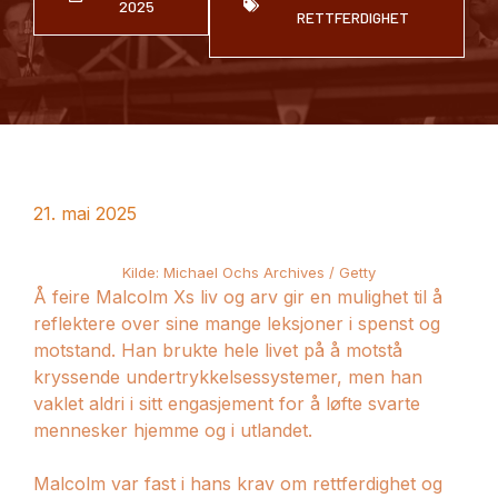
2025
RETTFERDIGHET
21. mai 2025
Kilde: Michael Ochs Archives / Getty
Å feire Malcolm Xs liv og arv gir en mulighet til å
reflektere over sine mange leksjoner i spenst og
motstand. Han brukte hele livet på å motstå
kryssende undertrykkelsessystemer, men han
vaklet aldri i sitt engasjement for å løfte svarte
mennesker hjemme og i utlandet.
Malcolm var fast i hans krav om rettferdighet og