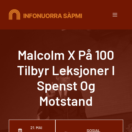
Hopp
til
Meny
innhold
Malcolm X På 100
Tilbyr Leksjoner I
Spenst Og
Motstand
21. MAI
SOSIAL