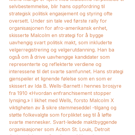
selvbestemmelse, blir hans oppfordring til
strategisk politisk engasjement og styring ofte
oversett. Under sin tale ved første rally for
organisasjonen for afro-amerikansk enhet,
skisserte Malcolm en strategi for å bygge
uavhengig svart politisk makt, som inkluderte
velgerregistrering og velgerutdanning. Han ba
også om å drive uavhengige kandidater som
representerte og reflekterte verdiene og
interessene til det svarte samfunnet. Hans strategi
gjenspeiler et lignende følelse som en som er
skissert av Ida B. Wells-Barnett i hennes brosjyre
fra 1910 «Hvordan enfranchisement stopper
lynsjing.» I likhet med Wells, forsto Malcolm X
viktigheten av å sikre stemmeseddel -tilgang og
støtte folkevalgte som forpliktet seg til å løfte
svarte mennesker. Svart-ledede maktbyggende
organisasjoner som Action St. Louis, Detroit