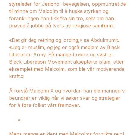
styreleder for Jericho -bevegelsen, oppmuntret de
til minne om Malcolm til å huske styrken og
forankringen han fikk fra sin tro, selv om han
prøvde å jobbe på tvers av religiøse samfunn.
«Det gir deg retning og jording,» sa Abdulmumit.
«Jeg er muslim, og jeg er også medlem av Black
Liberation Army. Så mange brødre og søstre i
Black Liberation Movement aksepterte islam, etter
eksemplet med Malcolm, som ble vår motiverende
kraft.»
Å forstå Malcolm X og hvordan han ble mannen vi
beundrer er viktig når vi søker svar og strategier
for å føre folket vårt fremover.
Mens mange er kjent med Malcolms forpliktelse til