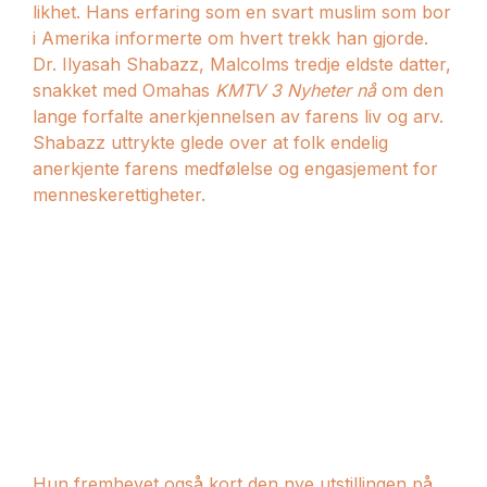
likhet. Hans erfaring som en svart muslim som bor
i Amerika informerte om hvert trekk han gjorde.
Dr. Ilyasah Shabazz, Malcolms tredje eldste datter,
snakket med Omahas
KMTV 3 Nyheter nå
om den
lange forfalte anerkjennelsen av farens liv og arv.
Shabazz uttrykte glede over at folk endelig
anerkjente farens medfølelse og engasjement for
menneskerettigheter.
Hun fremhevet også kort den nye utstillingen på