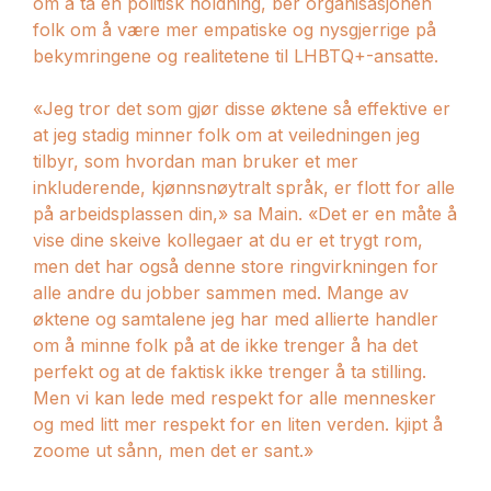
om å ta en politisk holdning, ber organisasjonen
folk om å være mer empatiske og nysgjerrige på
bekymringene og realitetene til LHBTQ+-ansatte.
«Jeg tror det som gjør disse øktene så effektive er
at jeg stadig minner folk om at veiledningen jeg
tilbyr, som hvordan man bruker et mer
inkluderende, kjønnsnøytralt språk, er flott for alle
på arbeidsplassen din,» sa Main. «Det er en måte å
vise dine skeive kollegaer at du er et trygt rom,
men det har også denne store ringvirkningen for
alle andre du jobber sammen med. Mange av
øktene og samtalene jeg har med allierte handler
om å minne folk på at de ikke trenger å ha det
perfekt og at de faktisk ikke trenger å ta stilling.
Men vi kan lede med respekt for alle mennesker
og med litt mer respekt for en liten verden. kjipt å
zoome ut sånn, men det er sant.»