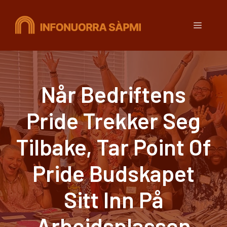
Hopp
til
Meny
innhold
Når Bedriftens
Pride Trekker Seg
Tilbake, Tar Point Of
Pride Budskapet
Sitt Inn På
Arbeidsplassen