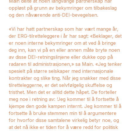
Main delte at noen langvarige partnerskap har
oppløst på grunn av bekymringer om tilbakeslag
og den nåværende anti-DEI-bevegelsen.
«Vi har hatt partnerskap som har vært mange år,
der ERG-tilretteleggere i år har sagt: «Beklager, det
er noen interne bekymringer om at ved å bringe
deg inn, kan vi på en eller annen måte bryte noen
av disse DEI-retningslinjene eller dukke opp på
radaren til administrasjonen,» sa Main. «Jeg tenker
spesielt på større selskaper med internasjonale
kontrakter og slike ting. Når jeg snakker med disse
tilretteleggerne, er det selvfølgelig skuffelse og
tristhet. Men det er alltid dette håpet. De forteller
meg noe i retning av: ‘Jeg kommer til å fortsette å
kjempe den gode kampen internt. Jeg kommer til å
fortsette å bruke stemmen min til å argumentere
for hvorfor disse samtalene virkelig betyr noe, og
at det nå ikke er tiden for å være redd for politisk