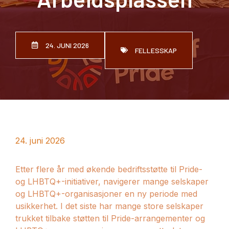
24. JUNI 2026
FELLESSKAP
24. juni 2026
Etter flere år med økende bedriftsstøtte til Pride-
og LHBTQ+-initiativer, navigerer mange selskaper
og LHBTQ+-organisasjoner en ny periode med
usikkerhet. I det siste har mange store selskaper
trukket tilbake støtten til Pride-arrangementer og