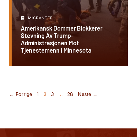
MIGRANTER
Amerikansk Dommer Blokkerer
Stevning Av Trump-
Administrasjonen Mot
Tjenestemenn I Minnesota
Side
Side
Side
Side
←
Forrige
1
2
3
…
28
Neste
→