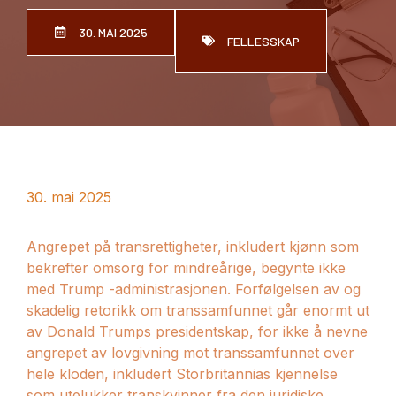
30. MAI 2025
FELLESSKAP
30. mai 2025
Angrepet på transrettigheter, inkludert kjønn som
bekrefter omsorg for mindreårige, begynte ikke
med Trump -administrasjonen. Forfølgelsen av og
skadelig retorikk om transsamfunnet går enormt ut
av Donald Trumps presidentskap, for ikke å nevne
angrepet av lovgivning mot transsamfunnet over
hele kloden, inkludert Storbritannias kjennelse
som utelukker transkvinner fra den juridiske