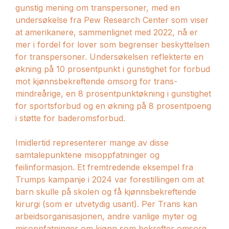
gunstig mening om transpersoner, med en
undersøkelse fra Pew Research Center som viser
at amerikanere, sammenlignet med 2022, nå er
mer i fordel for lover som begrenser beskyttelsen
for transpersoner. Undersøkelsen reflekterte en
økning på 10 prosentpunkt i gunstighet for forbud
mot kjønnsbekreftende omsorg for trans-
mindreårige, en 8 prosentpunktøkning i gunstighet
for sportsforbud og en økning på 8 prosentpoeng
i støtte for baderomsforbud.
Imidlertid representerer mange av disse
samtalepunktene misoppfatninger og
feilinformasjon. Et fremtredende eksempel fra
Trumps kampanje i 2024 var forestillingen om at
barn skulle på skolen og få kjønnsbekreftende
kirurgi (som er utvetydig usant). Per Trans kan
arbeidsorganisasjonen, andre vanlige myter og
misoppfatninger om kjønn som bekrefter omsorg