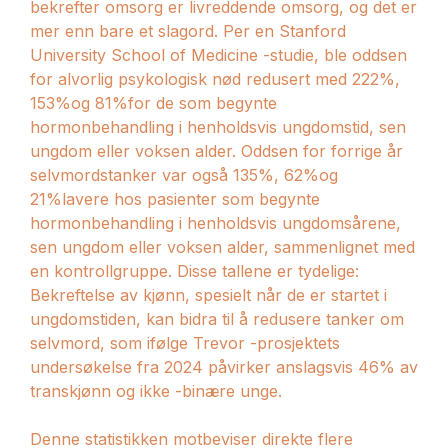
bekrefter omsorg er livreddende omsorg, og det er
mer enn bare et slagord. Per en Stanford
University School of Medicine -studie, ble oddsen
for alvorlig psykologisk nød redusert med 222%,
153%og 81%for de som begynte
hormonbehandling i henholdsvis ungdomstid, sen
ungdom eller voksen alder. Oddsen for forrige år
selvmordstanker var også 135%, 62%og
21%lavere hos pasienter som begynte
hormonbehandling i henholdsvis ungdomsårene,
sen ungdom eller voksen alder, sammenlignet med
en kontrollgruppe. Disse tallene er tydelige:
Bekreftelse av kjønn, spesielt når de er startet i
ungdomstiden, kan bidra til å redusere tanker om
selvmord, som ifølge Trevor -prosjektets
undersøkelse fra 2024 påvirker anslagsvis 46% av
transkjønn og ikke -binære unge.
Denne statistikken motbeviser direkte flere