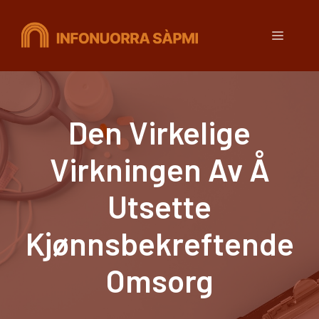
Hopp
til
Meny
innhold
Den Virkelige
Virkningen Av Å
Utsette
Kjønnsbekreftende
Omsorg