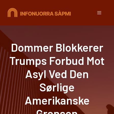
Hopp
til
Meny
innhold
Dommer Blokkerer
Trumps Forbud Mot
Asyl Ved Den
Sørlige
Amerikanske
Grensen