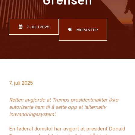
7. JULI 2025
MIGRANTER
7. juli 2025
Retten avgjorde at Trumps presidentmakter ikke
autoriserte ham til å sette opp et ‘alternativ
innvandringssystem’.
En føderal domstol har avgjort at president Donald