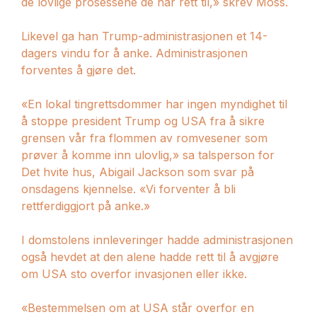
de lovlige prosessene de har rett til,» skrev Moss.
Likevel ga han Trump-administrasjonen et 14-
dagers vindu for å anke. Administrasjonen
forventes å gjøre det.
«En lokal tingrettsdommer har ingen myndighet til
å stoppe president Trump og USA fra å sikre
grensen vår fra flommen av romvesener som
prøver å komme inn ulovlig,» sa talsperson for
Det hvite hus, Abigail Jackson som svar på
onsdagens kjennelse. «Vi forventer å bli
rettferdiggjort på anke.»
I domstolens innleveringer hadde administrasjonen
også hevdet at den alene hadde rett til å avgjøre
om USA sto overfor invasjonen eller ikke.
«Bestemmelsen om at USA står overfor en