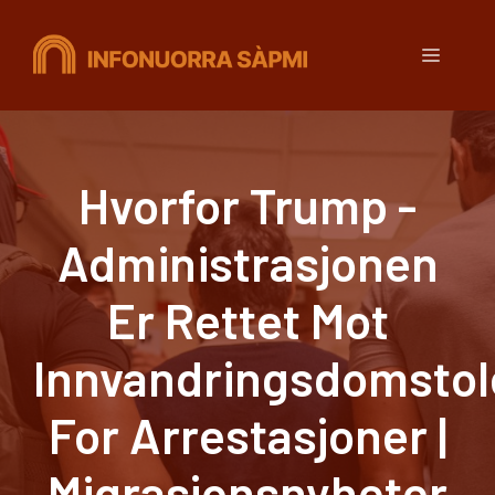
Hopp
til
Meny
innhold
Hvorfor Trump -
Administrasjonen
Er Rettet Mot
Innvandringsdomstol
For Arrestasjoner |
Migrasjonsnyheter