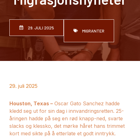
29. JULI 2025
MIGRANTER
29. juli 2025
Houston, Texas –
Oscar Gato Sanchez hadde
kledd seg ut for sin dag i innvandringsretten. 25-
åringen hadde på seg en rød knapp-ned, svarte
slacks og klessko, det mørke håret hans trimmet
kort med sikte på å etterlate et godt inntrykk.