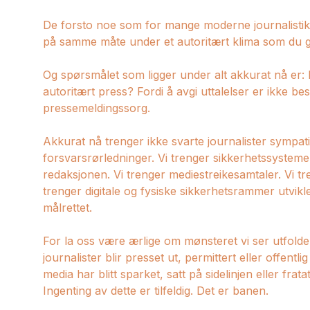
De forsto noe som for mange moderne journalistikki
på samme måte under et autoritært klima som du gj
Og spørsmålet som ligger under alt akkurat nå er
autoritært press? Fordi å avgi uttalelser er ikke be
pressemeldingssorg.
Akkurat nå trenger ikke svarte journalister sympati. 
forsvarsrørledninger. Vi trenger sikkerhetssysteme
redaksjonen. Vi trenger mediestreikesamtaler. Vi tre
trenger digitale og fysiske sikkerhetsrammer utvikl
målrettet.
For la oss være ærlige om mønsteret vi ser utfold
journalister blir presset ut, permittert eller offen
media har blitt sparket, satt på sidelinjen eller frata
Ingenting av dette er tilfeldig. Det er banen.