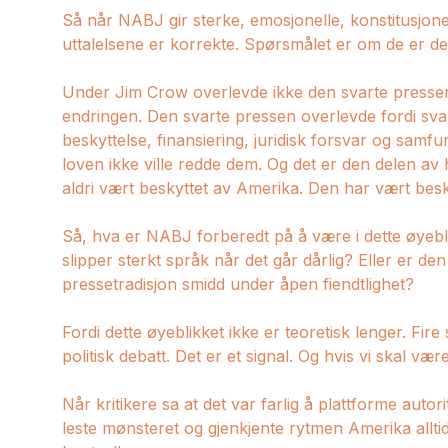
Så når NABJ gir sterke, emosjonelle, konstitusjone
uttalelsene er korrekte. Spørsmålet er om de er d
Under Jim Crow overlevde ikke den svarte pressen f
endringen. Den svarte pressen overlevde fordi svar
beskyttelse, finansiering, juridisk forsvar og samf
loven ikke ville redde dem. Og det er den delen av 
aldri vært beskyttet av Amerika. Den har vært bes
Så, hva er NABJ forberedt på å være i dette øyebl
slipper sterkt språk når det går dårlig? Eller er den
pressetradisjon smidd under åpen fiendtlighet?
Fordi dette øyeblikket ikke er teoretisk lenger. Fire 
politisk debatt. Det er et signal. Og hvis vi skal væ
Når kritikere sa at det var farlig å plattforme autor
leste mønsteret og gjenkjente rytmen Amerika alltid fa