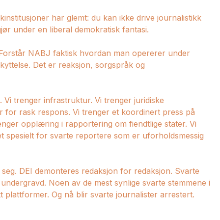
nstitusjoner har glemt: du kan ikke drive journalistikk
ør under en liberal demokratisk fantasi.
: Forstår NABJ faktisk hvordan man opererer under
skyttelse. Det er reaksjon, sorgspråk og
Vi trenger infrastruktur. Vi trenger juridiske
r for rask respons. Vi trenger et koordinert press på
nger opplæring i rapportering om fiendtlige stater. Vi
et spesielt for svarte reportere som er uforholdsmessig
e seg. DEI demonteres redaksjon for redaksjon. Svarte
tlig undergravd. Noen av de mest synlige svarte stemmene i
tt plattformer. Og nå blir svarte journalister arrestert.