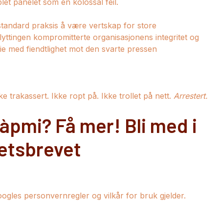
et panelet som en kolossal feil.
standard praksis å være vertskap for store
ttingen kompromitterte organisasjonens integritet og
rie med fiendtlighet mot den svarte pressen
ke trakassert. Ikke ropt på. Ikke trollet på nett.
Arrestert.
àpmi? Få mer! Bli med i
etsbrevet
gles personvernregler og vilkår for bruk gjelder.