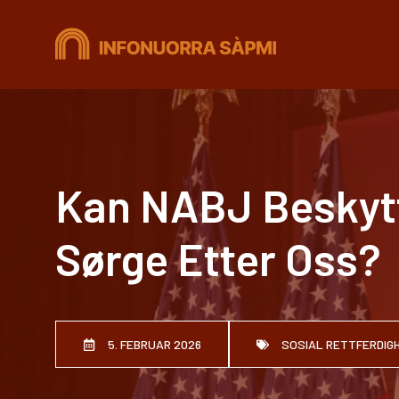
Hopp
til
innhold
Kan NABJ Beskytte
Sørge Etter Oss?
5. FEBRUAR 2026
SOSIAL RETTFERDIG