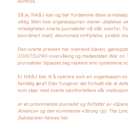
kontroll.
Så ja, NABJ kan og bør fordømme disse arrestasjon
viktig. Men hvis organisasjonen mener uttalelser al
virkeligheten svarte journalister nå står overfor. Fo
koordinert makt, økonomisk innflytelse, juridisk mot
Den svarte pressen har overlevd slaveri, gjenopp
COINTELPRO-overvåking og mediestaten War on Ter
journalister tilpasset seg raskere enn systemene
Er NABJ klar til å operere som en organisasjon som
fiendtlig æra? Eller fungerer det fortsatt slik at de
som skjer med svarte sannfortellere når institusjon
er en prisvinnende journalist og forfatter av «Sp
America» og den kommende «Strung Up: The Lynchi
Substacken hennes
her
.