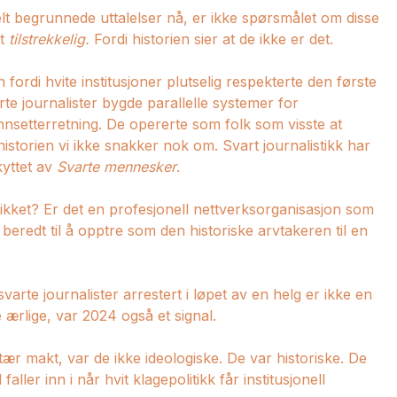
lt begrunnede uttalelser nå, er ikke spørsmålet om disse
et
tilstrekkelig.
Fordi historien sier at de ikke er det.
ordi hvite institusjoner plutselig respekterte den første
te journalister bygde parallelle systemer for
unnsetterretning. De opererte som folk som visste at
historien vi ikke snakker nok om. Svart journalistikk har
kyttet av
Svarte mennesker
.
ikket? Er det en profesjonell nettverksorganisasjon som
 beredt til å opptre som den historiske arvtakeren til en
svarte journalister arrestert i løpet av en helg er ikke en
re ærlige, var 2024 også et signal.
itær makt, var de ikke ideologiske. De var historiske. De
ller inn i når hvit klagepolitikk får institusjonell