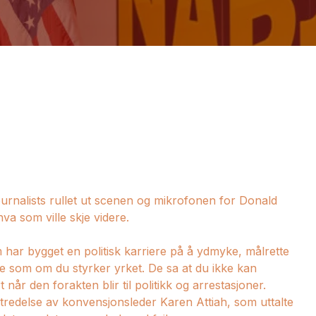
ournalists rullet ut scenen og mikrofonen for Donald
a som ville skje videre.
 har bygget en politisk karriere på å ydmyke, målrette
te som om du styrker yrket. De sa at du ikke kan
 når den forakten blir til politikk og arrestasjoner.
ratredelse av konvensjonsleder Karen Attiah, som uttalte