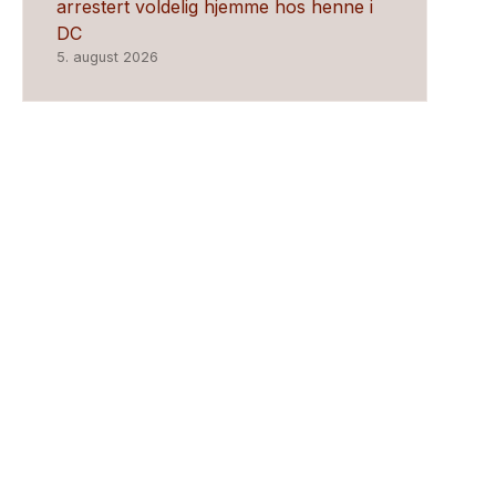
arrestert voldelig hjemme hos henne i
DC
5. august 2026