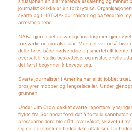
situasjonen en alarmerende eskalering og minnet p
journalistikk ikke er en forbrytelse. Organisasjone
svarte og LHBTQIA-journalister og ba føderale mynd
arrestasjonene.
NABJ gjorde det ansvarlige institusjoner gjør i øyeb
forsvarlig og moralsk klar. Men det var også historis
dette føles både nødvendige og smertefullt kjente. F
oversatt til statlig beskyttelse, og institusjonelle u
det først begynner å bevege seg.
Svarte journalister i Amerika har alltid jobbet truet
brosjyrer mobber og fengselsceller. Under gjenopp
grunnen.
Under Jim Crow dekket svarte reportere lynsjinger,
flykte fra Sørlandet fordi det å fortelle sannheten 
pressearbeidere ble slått, overvåket, skjøvet ut a
Og de journalistene hadde ikke uttalelser. De hadde