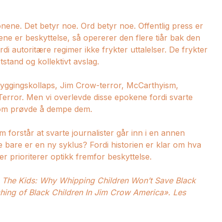
ene. Det betyr noe. Ord betyr noe. Offentlig press er
ene er beskyttelse, så opererer den flere tiår bak den
rdi autoritære regimer ikke frykter uttalelser. De frykter
stand og kollektivt avslag.
byggingskollaps, Jim Crow-terror, McCarthyism,
ror. Men vi overlevde disse epokene fordi svarte
 som prøvde å dempe dem.
 forstår at svarte journalister går inn i en annen
tte bare er en ny syklus? Fordi historien er klar om hva
er prioriterer optikk fremfor beskyttelse.
are The Kids: Why Whipping Children Won’t Save Black
ng of Black Children In Jim Crow America».
Les