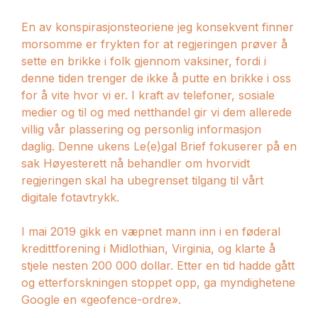
En av konspirasjonsteoriene jeg konsekvent finner
morsomme er frykten for at regjeringen prøver å
sette en brikke i folk gjennom vaksiner, fordi i
denne tiden trenger de ikke å putte en brikke i oss
for å vite hvor vi er. I kraft av telefoner, sosiale
medier og til og med netthandel gir vi dem allerede
villig vår plassering og personlig informasjon
daglig. Denne ukens Le(e)gal Brief fokuserer på en
sak Høyesterett nå behandler om hvorvidt
regjeringen skal ha ubegrenset tilgang til vårt
digitale fotavtrykk.
I mai 2019 gikk en væpnet mann inn i en føderal
kredittforening i Midlothian, Virginia, og klarte å
stjele nesten 200 000 dollar. Etter en tid hadde gått
og etterforskningen stoppet opp, ga myndighetene
Google en «geofence-ordre».