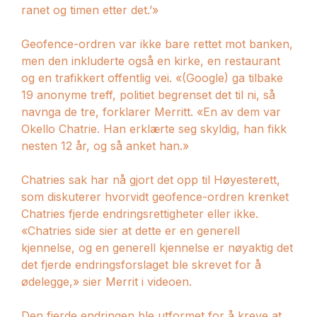
ranet og timen etter det.’»
Geofence-ordren var ikke bare rettet mot banken,
men den inkluderte også en kirke, en restaurant
og en trafikkert offentlig vei. «(Google) ga tilbake
19 anonyme treff, politiet begrenset det til ni, så
navnga de tre, forklarer Merritt. «En av dem var
Okello Chatrie. Han erklærte seg skyldig, han fikk
nesten 12 år, og så anket han.»
Chatries sak har nå gjort det opp til Høyesterett,
som diskuterer hvorvidt geofence-ordren krenket
Chatries fjerde endringsrettigheter eller ikke.
«Chatries side sier at dette er en generell
kjennelse, og en generell kjennelse er nøyaktig det
det fjerde endringsforslaget ble skrevet for å
ødelegge,» sier Merrit i videoen.
Den fjerde endringen ble utformet for å kreve at