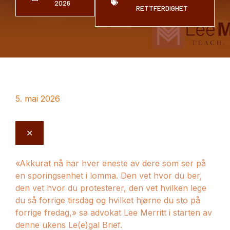
2026
RETTFERDIGHET
5. mai 2026
✕
«Akkurat nå har hver eneste av dere som ser på
en sporingsenhet i lomma. Den vet hvor du ber,
den vet hvor du protesterer, den vet hvilken lege
du så forrige tirsdag og hvilket hjørne du sto på
forrige fredag,» sa advokat Lee Merritt i starten av
denne ukens Le(e)gal Brief.