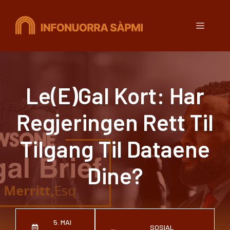
Hopp
til
Meny
innhold
Le(e)gal Kort: Har
Regjeringen Rett Til
Tilgang Til Dataene
Dine?
5. MAI
SOSIAL