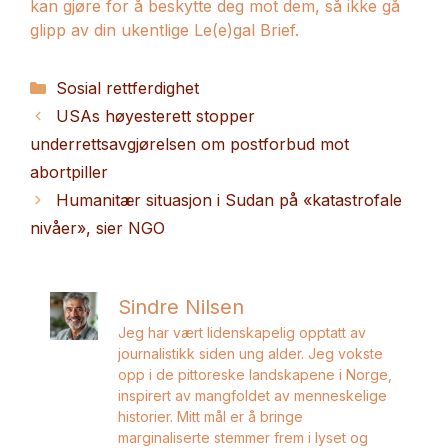
kan gjøre for å beskytte deg mot dem, så ikke gå
glipp av din ukentlige Le(e)gal Brief.
Kategorier
Sosial rettferdighet
USAs høyesterett stopper
underrettsavgjørelsen om postforbud mot
abortpiller
Humanitær situasjon i Sudan på «katastrofale
nivåer», sier NGO
Sindre Nilsen
Jeg har vært lidenskapelig opptatt av
journalistikk siden ung alder. Jeg vokste
opp i de pittoreske landskapene i Norge,
inspirert av mangfoldet av menneskelige
historier. Mitt mål er å bringe
marginaliserte stemmer frem i lyset og