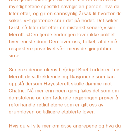
myndighetene spesifikt navngir en person, hva de
leter etter, og gir en sannsynlig årsak til hvorfor de
søker. «Et geofence snur det på hodet. Det søker
først, så leter det etter en mistenkt senere,» sier
Merritt. «Den fjerde endringen lover ikke politiet
hver eneste dom. Den lover oss, folket, at de må
respektere privatlivet vårt mens de gjør jobben
sin.»
Senere i denne ukens Le(e)gal Brief forklarer Lee
Merritt de vidtrekkende implikasjonene som kan
oppstå dersom Høyesterett skulle dømme mot
Chatrie. Nå mer enn noen gang føles det som om
domstolene og den føderale regjeringen prøver å
reforhandle rettighetene som er gitt oss av
grunnloven og tidligere etablerte lover.
Hvis du vil vite mer om disse angrepene og hva du