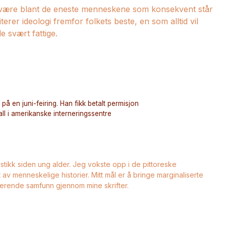
å være blant de eneste menneskene som konsekvent står
rer ideologi fremfor folkets beste, en som alltid vil
de svært fattige.
på en juni-feiring. Han fikk betalt permisjon
ll i amerikanske interneringssentre
istikk siden ung alder. Jeg vokste opp i de pittoreske
av menneskelige historier. Mitt mål er å bringe marginaliserte
derende samfunn gjennom mine skrifter.