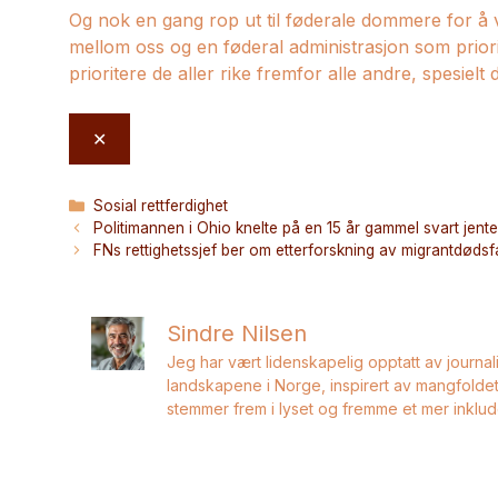
Og nok en gang rop ut til føderale dommere for 
mellom oss og en føderal administrasjon som priorite
prioritere de aller rike fremfor alle andre, spesielt 
✕
Kategorier
Sosial rettferdighet
Politimannen i Ohio knelte på en 15 år gammel svart jente 
FNs rettighetssjef ber om etterforskning av migrantdødsfa
Sindre Nilsen
Jeg har vært lidenskapelig opptatt av journal
landskapene i Norge, inspirert av mangfoldet 
stemmer frem i lyset og fremme et mer inklu