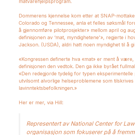
matvarehjelpsprogram.
Dommerens kjennelse kom etter at SNAP-mottakere 
Colorado og Tennessee, anla et felles søksmål ford
å gjennomføre pilotprosjekter» mellom april og aug
definisjonen av ‘mat, myndighetene'», regjerte i 
Jackson. (USDA), aldri hatt noen myndighet til å gi
«Kongressen definerte hva «mat» er ment å være, og d
definisjonen den vedtok. Den ga ikke byrået fullma
«Den redegjorde tydelig for typen eksperimentelle
utvilsomt alvorlige helseproblemene som tilskrives
lavinntektsbefolkningen.»
Her er mer, via Hill:
Representert av National Center for Law
organisasjon som fokuserer på å fremme 