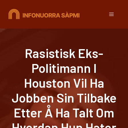
Hopp
til
Meny
innhold
Rasistisk Eks-
Politimann I
Houston Vil Ha
Jobben Sin Tilbake
Etter Å Ha Talt Om
Hvordan Hun Hater