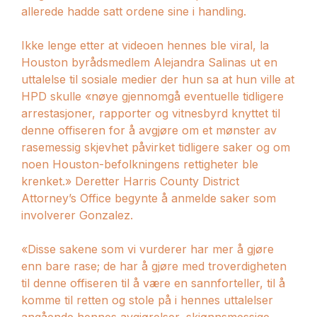
allerede hadde satt ordene sine i handling.
Ikke lenge etter at videoen hennes ble viral, la
Houston byrådsmedlem Alejandra Salinas ut en
uttalelse til sosiale medier der hun sa at hun ville at
HPD skulle «nøye gjennomgå eventuelle tidligere
arrestasjoner, rapporter og vitnesbyrd knyttet til
denne offiseren for å avgjøre om et mønster av
rasemessig skjevhet påvirket tidligere saker og om
noen Houston-befolkningens rettigheter ble
krenket.» Deretter Harris County District
Attorney’s Office
begynte å anmelde
saker som
involverer Gonzalez.
«Disse sakene som vi vurderer har mer å gjøre
enn bare rase; de ​​har å gjøre med troverdigheten
til denne offiseren til å være en sannforteller, til å
komme til retten og stole på i hennes uttalelser