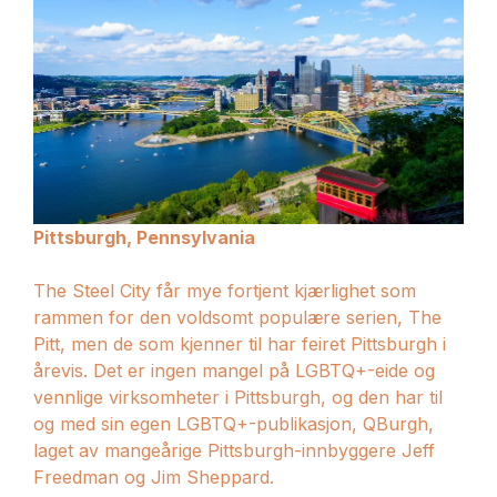
Pittsburgh, Pennsylvania
The Steel City får mye fortjent kjærlighet som
rammen for den voldsomt populære serien, The
Pitt, men de som kjenner til har feiret Pittsburgh i
årevis. Det er ingen mangel på LGBTQ+-eide og
vennlige virksomheter i Pittsburgh, og den har til
og med sin egen LGBTQ+-publikasjon, QBurgh,
laget av mangeårige Pittsburgh-innbyggere Jeff
Freedman og Jim Sheppard.