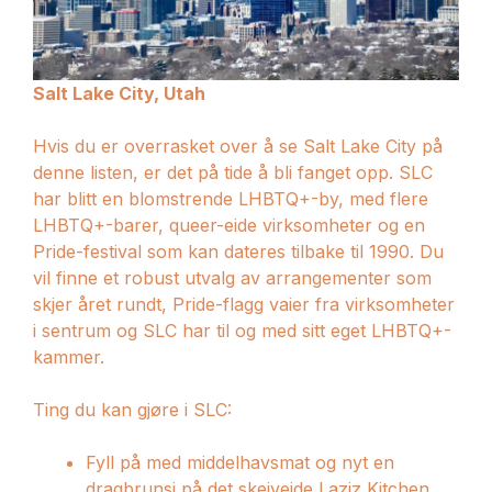
Salt Lake City, Utah
Hvis du er overrasket over å se Salt Lake City på
denne listen, er det på tide å bli fanget opp. SLC
har blitt en blomstrende LHBTQ+-by, med flere
LHBTQ+-barer, queer-eide virksomheter og en
Pride-festival som kan dateres tilbake til 1990. Du
vil finne et robust utvalg av arrangementer som
skjer året rundt, Pride-flagg vaier fra virksomheter
i sentrum og SLC har til og med sitt eget LHBTQ+-
kammer.
Ting du kan gjøre i SLC:
Fyll på med middelhavsmat og nyt en
dragbrunsj på det skeiveide Laziz Kitchen.