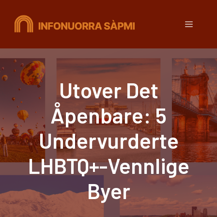
Hopp
til
Meny
innhold
Utover Det
Åpenbare: 5
Undervurderte
LHBTQ+-Vennlige
Byer