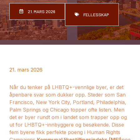
21. MARS 2026
FELLESSKAP
21. mars 2026
Når du tenker på LHBTQ+-vennlige byer, er det
åpenbare svar som dukker opp. Steder som San
Francisco, New York City, Portland, Philadelphia,
Palm Springs og Chicago topper ofte listen. Men
det er byer rundt om i landet som trapper opp og
ut for LHBTQ+-innbyggere og besøkende. Disse
fem byene fikk perfekte poeng i Human Rights
Campaigns
Kommunal likestillingsindeks (MEI)
noe