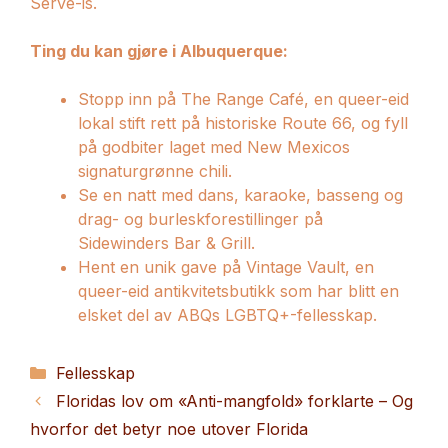
Serve-is.
Ting du kan gjøre i Albuquerque:
Stopp inn på The Range Café, en queer-eid
lokal stift rett på historiske Route 66, og fyll
på godbiter laget med New Mexicos
signaturgrønne chili.
Se en natt med dans, karaoke, basseng og
drag- og burleskforestillinger på
Sidewinders Bar & Grill.
Hent en unik gave på Vintage Vault, en
queer-eid antikvitetsbutikk som har blitt en
elsket del av ABQs LGBTQ+-fellesskap.
Kategorier
Fellesskap
Floridas lov om «Anti-mangfold» forklarte – Og
hvorfor det betyr noe utover Florida