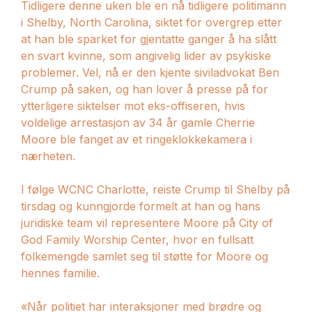
Tidligere denne uken ble en nå tidligere politimann
i Shelby, North Carolina, siktet for overgrep etter
at han ble sparket for gjentatte ganger å ha slått
en svart kvinne, som angivelig lider av psykiske
problemer. Vel, nå er den kjente siviladvokat Ben
Crump på saken, og han lover å presse på for
ytterligere siktelser mot eks-offiseren, hvis
voldelige arrestasjon av 34 år gamle Cherrie
Moore ble fanget av et ringeklokkekamera i
nærheten.
I følge WCNC Charlotte, reiste Crump til Shelby på
tirsdag og kunngjorde formelt at han og hans
juridiske team vil representere Moore på City of
God Family Worship Center, hvor en fullsatt
folkemengde samlet seg til støtte for Moore og
hennes familie.
«Når politiet har interaksjoner med brødre og