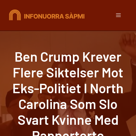
Hopp
til
Meny
innhold
Ben Crump Krever
Flere Siktelser Mot
Eks-Politiet I North
Carolina Som Slo
Svart Kvinne Med
Rapporterte