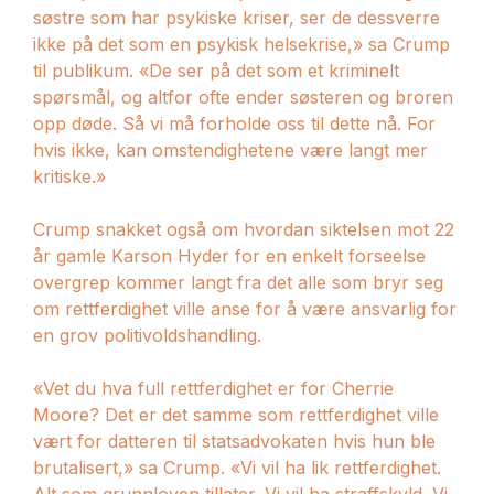
søstre som har psykiske kriser, ser de dessverre
ikke på det som en psykisk helsekrise,» sa Crump
til publikum. «De ser på det som et kriminelt
spørsmål, og altfor ofte ender søsteren og broren
opp døde. Så vi må forholde oss til dette nå. For
hvis ikke, kan omstendighetene være langt mer
kritiske.»
Crump snakket også om hvordan siktelsen mot 22
år gamle Karson Hyder for en enkelt forseelse
overgrep kommer langt fra det alle som bryr seg
om rettferdighet ville anse for å være ansvarlig for
en grov politivoldshandling.
«Vet du hva full rettferdighet er for Cherrie
Moore? Det er det samme som rettferdighet ville
vært for datteren til statsadvokaten hvis hun ble
brutalisert,» sa Crump. «Vi vil ha lik rettferdighet.
Alt som grunnloven tillater. Vi vil ha straffskyld. Vi