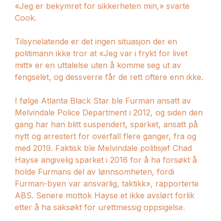
«Jeg er bekymret for sikkerheten min,» svarte
Cook.
Tilsynelatende er det ingen situasjon der en
politimann ikke tror at «Jeg var i frykt for livet
mitt» er en uttalelse uten å komme seg ut av
fengselet, og dessverre får de rett oftere enn ikke.
I følge Atlanta Black Star ble Furman ansatt av
Melvindale Police Department i 2012, og siden den
gang har han blitt suspendert, sparket, ansatt på
nytt og arrestert for overfall flere ganger, fra og
med 2019. Faktisk ble Melvindale politisjef Chad
Hayse angivelig sparket i 2016 for å ha forsøkt å
holde Furmans del av lønnsomheten, fordi
Furman-byen var ansvarlig, taktikk», rapporterte
ABS. Senere mottok Hayse et ikke avslørt forlik
etter å ha saksøkt for urettmessig oppsigelse.