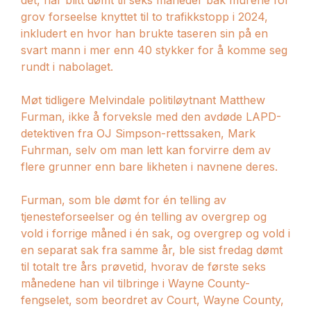
grov forseelse knyttet til to trafikkstopp i 2024,
inkludert en hvor han brukte taseren sin på en
svart mann i mer enn 40 stykker for å komme seg
rundt i nabolaget.
Møt tidligere Melvindale politiløytnant Matthew
Furman, ikke å forveksle med den avdøde LAPD-
detektiven fra OJ Simpson-rettssaken, Mark
Fuhrman, selv om man lett kan forvirre dem av
flere grunner enn bare likheten i navnene deres.
Furman, som ble dømt for én telling av
tjenesteforseelser og én telling av overgrep og
vold i forrige måned i én sak, og overgrep og vold i
en separat sak fra samme år, ble sist fredag ​​dømt
til totalt tre års prøvetid, hvorav de første seks
månedene han vil tilbringe i Wayne County-
fengselet, som beordret av Court, Wayne County,