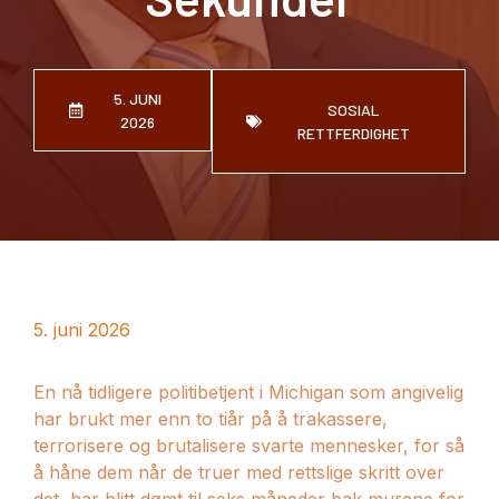
5. JUNI
SOSIAL
2026
RETTFERDIGHET
5. juni 2026
En nå tidligere politibetjent i Michigan som angivelig
har brukt mer enn to tiår på å trakassere,
terrorisere og brutalisere svarte mennesker, for så
å håne dem når de truer med rettslige skritt over
det, har blitt dømt til seks måneder bak murene for