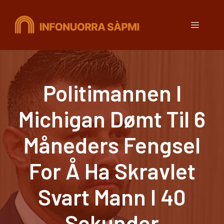
Hopp
til
Meny
innhold
Politimannen I
Michigan Dømt Til 6
Måneders Fengsel
For Å Ha Skravlet
Svart Mann I 40
Sekunder