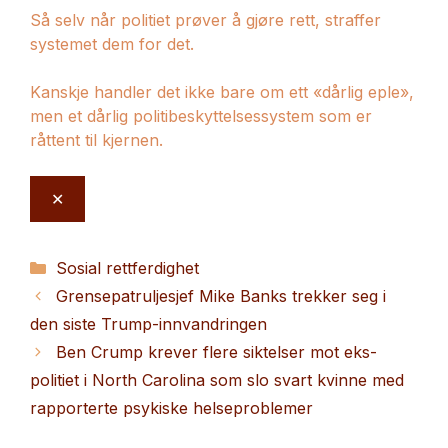
Så selv når politiet prøver å gjøre rett, straffer
systemet dem for det.
Kanskje handler det ikke bare om ett «dårlig eple»,
men et dårlig politibeskyttelsessystem som er
råttent til kjernen.
✕
Kategorier
Sosial rettferdighet
Grensepatruljesjef Mike Banks trekker seg i
den siste Trump-innvandringen
Ben Crump krever flere siktelser mot eks-
politiet i North Carolina som slo svart kvinne med
rapporterte psykiske helseproblemer