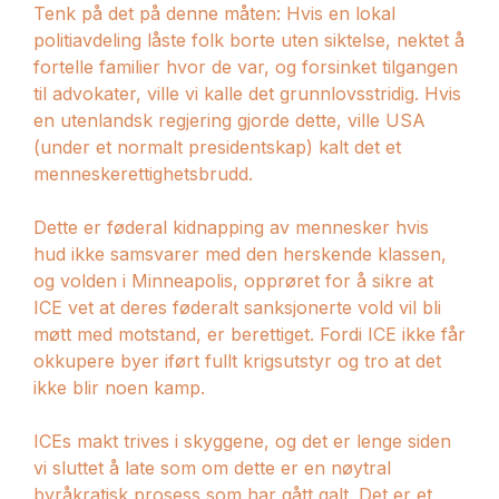
Tenk på det på denne måten: Hvis en lokal
politiavdeling låste folk borte uten siktelse, nektet å
fortelle familier hvor de var, og forsinket tilgangen
til advokater, ville vi kalle det grunnlovsstridig. Hvis
en utenlandsk regjering gjorde dette, ville USA
(under et normalt presidentskap) kalt det et
menneskerettighetsbrudd.
Dette er føderal kidnapping av mennesker hvis
hud ikke samsvarer med den herskende klassen,
og volden i Minneapolis, opprøret for å sikre at
ICE vet at deres føderalt sanksjonerte vold vil bli
møtt med motstand, er berettiget. Fordi ICE ikke får
okkupere byer iført fullt krigsutstyr og tro at det
ikke blir noen kamp.
ICEs makt trives i skyggene, og det er lenge siden
vi sluttet å late som om dette er en nøytral
byråkratisk prosess som har gått galt. Det er et