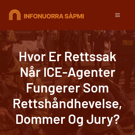
Hopp
til
Meny
innhold
Hvor Er Rettssak
Når ICE-Agenter
Fungerer Som
Rettshåndhevelse,
Dommer Og Jury?