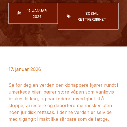
17. JANUAR
SOSIAL
2026
RETTFERDIGHET
17. januar 2026
Se for deg en verden der kidnappere kjører rundt i
umerkede biler, bærer store våpen som vanligvis
brukes til krig, og har føderal myndighet til å
stoppe, arrestere og deportere mennesker uten
noen juridisk rettssak. I denne verden er selv de
med tilgang til makt like sårbare som de fattige.