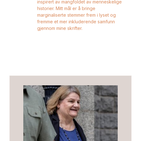
inspirert av mangfoldet av menneskelige
historier. Mitt mål er å bringe
marginaliserte stemmer frem i lyset og
fremme et mer inkluderende samfunn
gjennom mine skrifter.