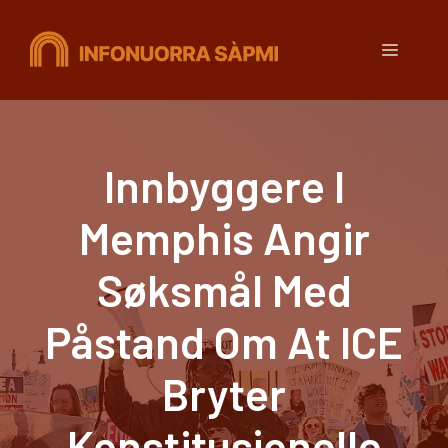
Hopp
til
Meny
innhold
Innbyggere I
Memphis Angir
Søksmål Med
Påstand Om At ICE
Bryter
Konstitusjonelle