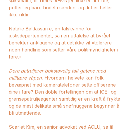
søksmålet, til Times. «Hvis jeg ikke er der ute,
putter jeg bare hodet i sanden, og det er heller
ikke riktig.
Natalie Baldassarre, en talskvinne for
justisdepartementet, sa i en uttalelse at byrået
benekter anklagene og at det ikke vil «tolerere
noen handling som setter våre politimyndigheter i
fare.»
Dere patruljerer bokstavelig talt gatene med
militære våpen.
Hvordan i helvete kan folk
bevæpnet med kameratelefoner sette offiserene
dine i fare? Den doble fortellingen om at ICE- og
grensepatruljeagenter samtidig er en kraft å frykte
og de mest delikate små snøfnuggene begynner å
bli utmattende.
Scarlet Kim, en senior advokat ved ACLU, sa til