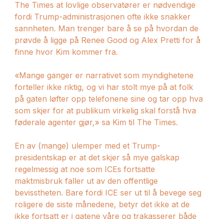
The Times at lovlige observatører er nødvendige
fordi Trump-administrasjonen ofte ikke snakker
sannheten. Man trenger bare å se på hvordan de
prøvde å ligge på Renee Good og Alex Pretti for å
finne hvor Kim kommer fra.
«Mange ganger er narrativet som myndighetene
forteller ikke riktig, og vi har stolt mye på at folk
på gaten løfter opp telefonene sine og tar opp hva
som skjer for at publikum virkelig skal forstå hva
føderale agenter gjør,» sa Kim til The Times.
En av (mange) ulemper med et Trump-
presidentskap er at det skjer så mye galskap
regelmessig at noe som ICEs fortsatte
maktmisbruk faller ut av den offentlige
bevisstheten. Bare fordi ICE ser ut til å bevege seg
roligere de siste månedene, betyr det ikke at de
ikke fortsatt er i gatene våre og trakasserer både