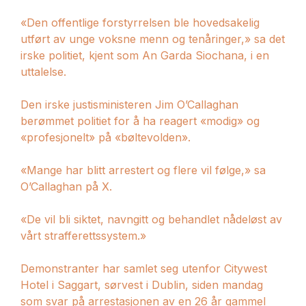
«Den offentlige forstyrrelsen ble hovedsakelig
utført av unge voksne menn og tenåringer,» sa det
irske politiet, kjent som An Garda Siochana, i en
uttalelse.
Den irske justisministeren Jim O’Callaghan
berømmet politiet for å ha reagert «modig» og
«profesjonelt» på «bøltevolden».
«Mange har blitt arrestert og flere vil følge,» sa
O’Callaghan på X.
«De vil bli siktet, navngitt og behandlet nådeløst av
vårt strafferettssystem.»
Demonstranter har samlet seg utenfor Citywest
Hotel i Saggart, sørvest i Dublin, siden mandag
som svar på arrestasjonen av en 26 år gammel