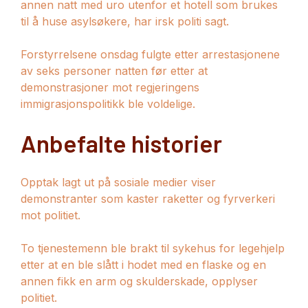
annen natt med uro utenfor et hotell som brukes
til å huse asylsøkere, har irsk politi sagt.
Forstyrrelsene onsdag fulgte etter arrestasjonene
av seks personer natten før etter at
demonstrasjoner mot regjeringens
immigrasjonspolitikk ble voldelige.
Anbefalte historier
liste
slutten
Opptak lagt ut på sosiale medier viser
med
av
demonstranter som kaster raketter og fyrverkeri
4
listen
mot politiet.
elementer
To tjenestemenn ble brakt til sykehus for legehjelp
etter at en ble slått i hodet med en flaske og en
annen fikk en arm og skulderskade, opplyser
politiet.