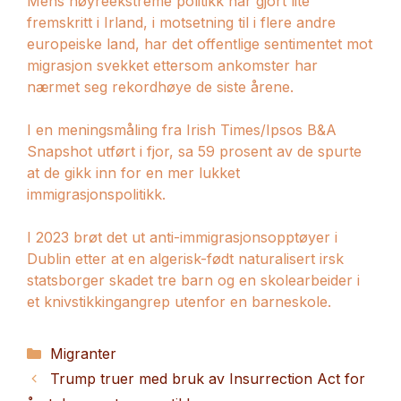
Mens høyreekstreme politikk har gjort lite
fremskritt i Irland, i motsetning til i flere andre
europeiske land, har det offentlige sentimentet mot
migrasjon svekket ettersom ankomster har
nærmet seg rekordhøye de siste årene.
I en meningsmåling fra Irish Times/Ipsos B&A
Snapshot utført i fjor, sa 59 prosent av de spurte
at de gikk inn for en mer lukket
immigrasjonspolitikk.
I 2023 brøt det ut anti-immigrasjonsopptøyer i
Dublin etter at en algerisk-født naturalisert irsk
statsborger skadet tre barn og en skolearbeider i
et knivstikkingangrep utenfor en barneskole.
Kategorier
Migranter
Trump truer med bruk av Insurrection Act for