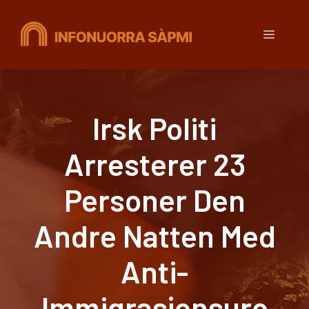
Hopp
til
Meny
innhold
Irsk Politi
Arresterer 23
Personer Den
Andre Natten Med
Anti-
Immigrasjonsuro