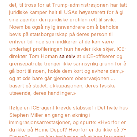
det, til tross for at Trump-administrasjonen har tatt
juridiske kamper helt til USAs høyesterett for å gi
sine agenter den juridiske profilen rett til sivile.
Noem ba også nylig innvandrere om å beholde
bevis på statsborgerskap på deres person til
enhver tid, noe som indikerer at de kan være
underlagt profileringen hun hevder ikke skjer. ICE-
direktør Tom Homan
sa selv
at «ICE-offiserer og
grensepatrulje trenger ikke sannsynlig grunn for å
gå bort til noen, holde dem kort og avhøre dem,»
og at «de bare går gjennom observasjonen …
basert på stedet, okkupasjonen, deres fysiske
utseende, deres handlinger.»
Ifølge en ICE-agent krevde stabssjef i Det hvite hus
Stephen Miller en gang en økning i
immigrasjonsarrestasjoner, og spurte: «Hvorfor er
du ikke på Home Depot? Hvorfor er du ikke på 7-
Eleven?» — en klar indikasjon på at han forventet