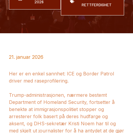
2026
RETTFERDIGHET
21. januar 2026
Her er en enkel sannhet: ICE og Border Patrol
driver med raseprofilering.
Trump-administrasjonen, nærmere bestemt
Department of Homeland Security, fortsetter å
benekte at immigrasjonspolitiet stopper og
arresterer folk basert på deres hudfarge og
aksent, og DHS-sekretær Kristi Noem har til og
med skjelt ut journalister for å ha antydet at de gjør