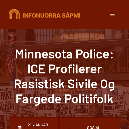
Hopp
til
Meny
innhold
Minnesota Police:
ICE Profilerer
Rasistisk Sivile Og
Fargede Politifolk
21. JANUAR
SOSIAL