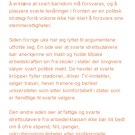
å erklære at svart barndom må forsvares, og å
plassere svarte tenåringer i fronten av en politisk
strategi fordi voksne ikke har klart å forsvare sine
stemmerettigheter.
Siden forrige uke har jeg lyttet til argumentene
utfolde seg. En side sier at svarte idrettsutøvere
bør anerkjenne sin makt og holde tilbake
arbeidskraften sin fra skoler i stater der lovgivere
sløyer svart politisk makt. De hevder at svarte
kropper fyller stadioner, driver TV-inntekter,
selger trøyer, hever trenere og beriker
universiteter som sitter komfortabelt i stater som
er fiendtlige til svarte velgere.
Den andre siden sier at fattige og svarte
idrettsutøvere fra arbeiderklassen ikke bør bli bedt
om å ofre stipend, NIL-penger,
rekrutteringsmuligheter eller profesjonelle