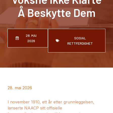
Å Beskytte Dem
28. MAI
SOSIAL
2026
RETTFERDIGHET
28. mai 2026
I november 1910, ett år etter grunnleggelsen,
lanserte NAACP sitt offisielle