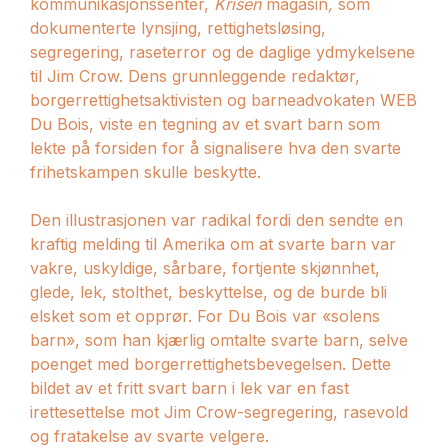
kommunikasjonssenter,
Krisen
magasin
,
som
dokumenterte lynsjing, rettighetsløsing,
segregering, raseterror og de daglige ydmykelsene
til Jim Crow. Dens grunnleggende redaktør,
borgerrettighetsaktivisten og barneadvokaten WEB
Du Bois, viste en tegning av et svart barn som
lekte på forsiden for å signalisere hva den svarte
frihetskampen skulle beskytte.
Den illustrasjonen var radikal fordi den sendte en
kraftig melding til Amerika om at svarte barn var
vakre, uskyldige, sårbare, fortjente skjønnhet,
glede, lek, stolthet, beskyttelse, og de burde bli
elsket som et opprør. For Du Bois var «solens
barn», som han kjærlig omtalte svarte barn, selve
poenget med borgerrettighetsbevegelsen. Dette
bildet av et fritt svart barn i lek var en fast
irettesettelse mot Jim Crow-segregering, rasevold
og fratakelse av svarte velgere.