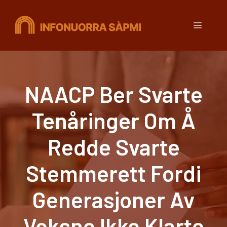
Hopp
til
Meny
innhold
NAACP Ber Svarte
Tenåringer Om Å
Redde Svarte
Stemmerett Fordi
Generasjoner Av
Voksne Ikke Klarte