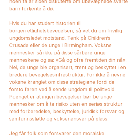
noen få år siden diskuterte om ubevæpnede svarte
barn fortjente å dø.
Hvis du har studert historien til
borgerrettighetsbevegelsen, så vet du om frivillig
ungdomsledet motstand. Tenk på Children’s
Crusade eller de unge i Birmingham. Voksne
mennesker så ikke på disse sårbare unge
menneskene og sa: «Gå og ofre fremtiden din nå».
Nei, de unge ble organisert, trent og beskyttet i en
bredere bevegelsesinfrastruktur. For ikke å nevne,
voksne kranglet om disse strategiene fordi de
forsto faren ved å sende ungdom til politivold.
Poenget er at ingen bevegelser bør be unge
mennesker om å ta risiko uten en seriøs struktur
med forberedelse, beskyttelse, juridisk forsvar og
samfunnsstøtte og voksenansvar på plass.
Jeg får folk som forsvarer den moralske