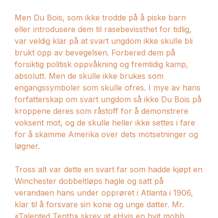
Men Du Bois, som ikke trodde på å piske barn
eller introdusere dem til rasebevissthet for tidlig,
var veldig klar på at svart ungdom ikke skulle bli
brukt opp av bevegelsen. Forbered dem på
forsiktig politisk oppvåkning og fremtidig kamp, ​​
absolutt. Men de skulle ikke brukes som
engangssymboler som skulle ofres. I mye av hans
forfatterskap om svart ungdom så ikke Du Bois på
kroppene deres som råstoff for å demonstrere
voksent mot, og de skulle heller ikke settes i fare
for å skamme Amerika over dets motsetninger og
løgner.
Tross alt var dette en svart far som hadde kjøpt en
Winchester dobbeltløps hagle og satt på
verandaen hans under opprøret i Atlanta i 1906,
klar til å forsvare sin kone og unge datter. Mr.
«Talented Tenth» skrev at «Hvis en hvit mobb