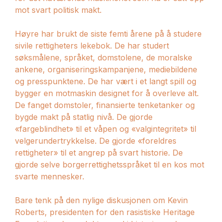
mot svart politisk makt.
Høyre har brukt de siste femti årene på å studere
sivile rettigheters lekebok. De har studert
søksmålene, språket, domstolene, de moralske
ankene, organiseringskampanjene, mediebildene
og presspunktene. De har vært i et langt spill og
bygger en motmaskin designet for å overleve alt.
De fanget domstoler, finansierte tenketanker og
bygde makt på statlig nivå. De gjorde
«fargeblindhet» til et våpen og «valgintegritet» til
velgerundertrykkelse. De gjorde «foreldres
rettigheter» til et angrep på svart historie. De
gjorde selve borgerrettighetsspråket til en kos mot
svarte mennesker.
Bare tenk på den nylige diskusjonen om Kevin
Roberts, presidenten for den rasistiske Heritage