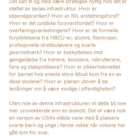
Det kan til og med være strategisk nyttig hvis det er
støttet av seriøs infrastruktur. Hvor er
stipendgarantien? Hvor er NIL erstatningsfond?
Hvor er det juridiske forsvarsfondet? Hvor er
overføringsrørledningene? Hvor er de formelle
forpliktelsene fra HBCU-er, alumni, filantroper,
profesjonelle idrettsutøvere og svarte
givernettverk? Hvor er beskyttelsen mot
gjengjeldelse fra trenere, boostere, rekrutterere,
fans og statspolitikere? Hvor er sikkerhetsnettet
for barnet hvis eneste store tilbud kom fra en av
disse skolene? Hvor er planen utover å be
tenåringer om å være modige i offentligheten?
Uten noe av denne infrastrukturen vil dette bli noe
mer urovekkende enn en boikott. Det vil være nok
en versjon av USAs eldste vane med å plassere
svarte barn og unge i første rekke når voksne har
gått tom for svar.