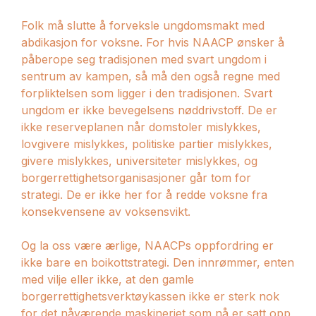
Folk må slutte å forveksle ungdomsmakt med
abdikasjon for voksne. For hvis NAACP ønsker å
påberope seg tradisjonen med svart ungdom i
sentrum av kampen, så må den også regne med
forpliktelsen som ligger i den tradisjonen. Svart
ungdom er ikke bevegelsens nøddrivstoff. De er
ikke reserveplanen når domstoler mislykkes,
lovgivere mislykkes, politiske partier mislykkes,
givere mislykkes, universiteter mislykkes, og
borgerrettighetsorganisasjoner går tom for
strategi. De er ikke her for å redde voksne fra
konsekvensene av voksensvikt.
Og la oss være ærlige, NAACPs oppfordring er
ikke bare en boikottstrategi. Den innrømmer, enten
med vilje eller ikke, at den gamle
borgerrettighetsverktøykassen ikke er sterk nok
for det nåværende maskineriet som nå er satt opp