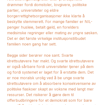
drømmer fordi domstoler, lovgivere, politiske
partier, universiteter og eldre
borgerrettighetsorganisasjoner ikke klarte å
beskytte stemmerett. For mange familier er NIL-
penger husleie, betalt gjeld, en forelders
medisinske regninger eller mating av yngre søsken.
Det er det første virkelige institusjonstilbudet
familien noen gang har sett.
Begge sider berører noe sant. Svarte
idrettsutøvere har makt. Og svarte idrettsutøvere
er også sårbare fordi universiteter tjener på dem
og fordi systemet er laget for å erstatte dem. Det
er noe moralsk urolig ved å be unge svarte
idrettsutøvere om å absorbere konsekvensene av
politiske fiaskoer skapt av voksne med langt mer
ressurser. Det risikerer å gjøre dem til
offerbudbringere for et demokrati som for bare