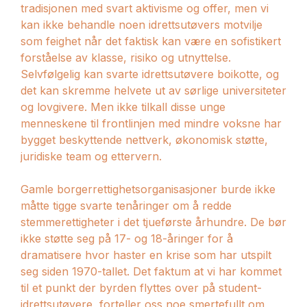
tradisjonen med svart aktivisme og offer, men vi
kan ikke behandle noen idrettsutøvers motvilje
som feighet når det faktisk kan være en sofistikert
forståelse av klasse, risiko og utnyttelse.
Selvfølgelig kan svarte idrettsutøvere boikotte, og
det kan skremme helvete ut av sørlige universiteter
og lovgivere. Men ikke tilkall disse unge
menneskene til frontlinjen med mindre voksne har
bygget beskyttende nettverk, økonomisk støtte,
juridiske team og ettervern.
Gamle borgerrettighetsorganisasjoner burde ikke
måtte tigge svarte tenåringer om å redde
stemmerettigheter i det tjueførste århundre. De bør
ikke støtte seg på 17- og 18-åringer for å
dramatisere hvor haster en krise som har utspilt
seg siden 1970-tallet. Det faktum at vi har kommet
til et punkt der byrden flyttes over på student-
idrettsutøvere, forteller oss noe smertefullt om