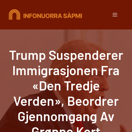
Hopp
til
Meny
innhold
Trump Suspenderer
Immigrasjonen Fra
«Den Tredje
Verden», Beordrer
Gjennomgang Av
Grønne Kort