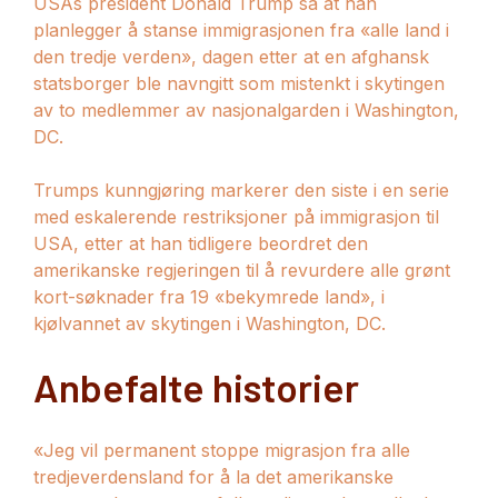
USAs president Donald Trump sa at han
planlegger å stanse immigrasjonen fra «alle land i
den tredje verden», dagen etter at en afghansk
statsborger ble navngitt som mistenkt i skytingen
av to medlemmer av nasjonalgarden i Washington,
DC.
Trumps kunngjøring markerer den siste i en serie
med eskalerende restriksjoner på immigrasjon til
USA, etter at han tidligere beordret den
amerikanske regjeringen til å revurdere alle grønt
kort-søknader fra 19 «bekymrede land», i
kjølvannet av skytingen i Washington, DC.
Anbefalte historier
liste
slutten
«Jeg vil permanent stoppe migrasjon fra alle
med
av
tredjeverdensland for å la det amerikanske
4
listen