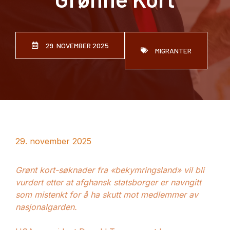
29. NOVEMBER 2025
MIGRANTER
29. november 2025
Grønt kort-søknader fra «bekymringsland» vil bli
vurdert etter at afghansk statsborger er navngitt
som mistenkt for å ha skutt mot medlemmer av
nasjonalgarden.