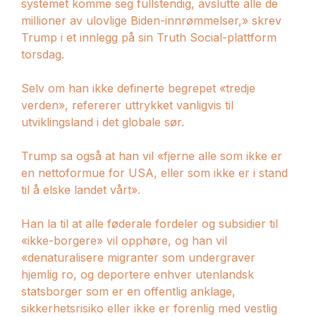
systemet komme seg fullstendig, avslutte alle de
elementer
millioner av ulovlige Biden-innrømmelser,» skrev
Trump i et innlegg på sin Truth Social-plattform
torsdag.
Selv om han ikke definerte begrepet «tredje
verden», refererer uttrykket vanligvis til
utviklingsland i det globale sør.
Trump sa også at han vil «fjerne alle som ikke er
en nettoformue for USA, eller som ikke er i stand
til å elske landet vårt».
Han la til at alle føderale fordeler og subsidier til
«ikke-borgere» vil opphøre, og han vil
«denaturalisere migranter som undergraver
hjemlig ro, og deportere enhver utenlandsk
statsborger som er en offentlig anklage,
sikkerhetsrisiko eller ikke er forenlig med vestlig