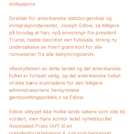
sivilisasjon».
Direktør for amerikanske statsborgerskap og
immigrasjonstjenester, Joseph Edlow, sa tidligere
på torsdag at han, «på anvisning» fra president
Trump, hadde beordret «en fullskala, streng ny
undersøkelse av hvert grønt kort for alle
romvesener fra alle bekymringsland».
«Beskyttelsen av dette landet og det amerikanske
folket er fortsatt viktig, og det amerikanske folket
vil ikke bære kostnadene for den tidligere
administrasjonens hensynsløse
gjenbosettingspolitikk,» sa Edlow.
Edlow utdypet ikke hvilke lands søkere som ville bli
vurdert, men hans kontor ledet nyhetsbyrået
Associated Press (AP) til en
presidentproklamasjon 4. juni som begrenset