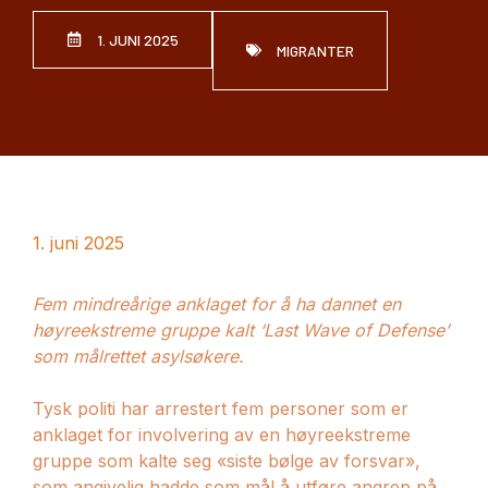
1. JUNI 2025
MIGRANTER
1. juni 2025
Fem mindreårige anklaget for å ha dannet en
høyreekstreme gruppe kalt ‘Last Wave of Defense’
som målrettet asylsøkere.
Tysk politi har arrestert fem personer som er
anklaget for involvering av en høyreekstreme
gruppe som kalte seg «siste bølge av forsvar»,
som angivelig hadde som mål å utføre angrep på