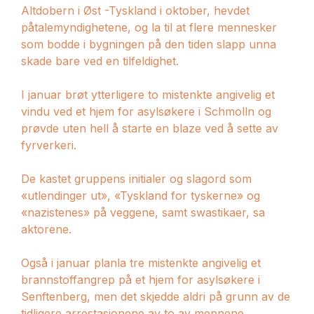
Altdobern i Øst -Tyskland i oktober, hevdet
påtalemyndighetene, og la til at flere mennesker
som bodde i bygningen på den tiden slapp unna
skade bare ved en tilfeldighet.
I januar brøt ytterligere to mistenkte angivelig et
vindu ved et hjem for asylsøkere i Schmolln og
prøvde uten hell å starte en blaze ved å sette av
fyrverkeri.
De kastet gruppens initialer og slagord som
«utlendinger ut», «Tyskland for tyskerne» og
«nazistenes» på veggene, samt swastikaer, sa
aktorene.
Også i januar planla tre mistenkte angivelig et
brannstoffangrep på et hjem for asylsøkere i
Senftenberg, men det skjedde aldri på grunn av de
tidligere arrestasjonene av to av mennene.