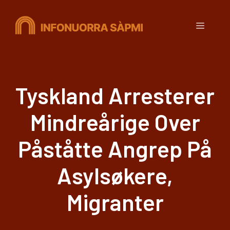
Hopp
til
Meny
innhold
Tyskland Arresterer
Mindreårige Over
Påståtte Angrep På
Asylsøkere,
Migranter