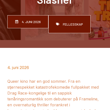
4. JUNI 2026
FELLESSKAP
4. juni 2026
Queer kino har en god sommer. Fra en
stjernespekket katastrofekomedie fullpakket med
Drag Race-kongelige til en sappisk
tenåringsromantikk som debuterer på Frameline,
en overnaturlig thriller forankret i