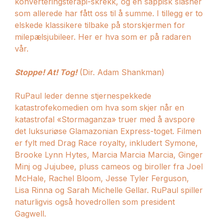
konverteringsterapi-skrekk, og en sappisk slasher
som allerede har fått oss til å summe. I tillegg er to
elskede klassikere tilbake på storskjermen for
milepælsjubileer. Her er hva som er på radaren
vår.
Stoppe! At! Tog!
(Dir. Adam Shankman)
RuPaul leder denne stjernespekkede
katastrofekomedien om hva som skjer når en
katastrofal «Stormaganza» truer med å avspore
det luksuriøse Glamazonian Express-toget. Filmen
er fylt med Drag Race royalty, inkludert Symone,
Brooke Lynn Hytes, Marcia Marcia Marcia, Ginger
Minj og Jujubee, pluss cameos og biroller fra Joel
McHale, Rachel Bloom, Jesse Tyler Ferguson,
Lisa Rinna og Sarah Michelle Gellar. RuPaul spiller
naturligvis også hovedrollen som president
Gagwell.