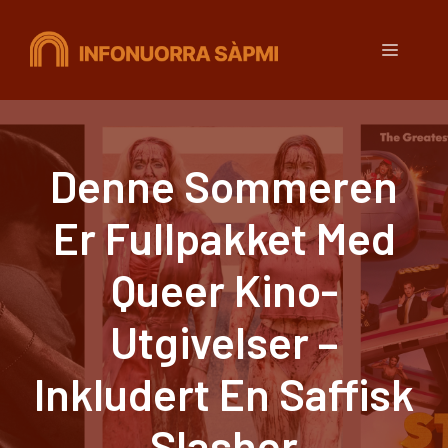
Hopp
til
Meny
innhold
Denne Sommeren
Er Fullpakket Med
Queer Kino-
Utgivelser –
Inkludert En Saffisk
Slasher