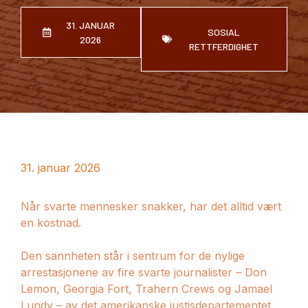
31. JANUAR
SOSIAL
2026
RETTFERDIGHET
31. januar 2026
Når svarte mennesker snakker, har det alltid vært
en kostnad.
Den sannheten står i sentrum for de nylige
arrestasjonene av fire svarte journalister – Don
Lemon, Georgia Fort, Trahern Crews og Jamael
Lundy – av det amerikanske justisdepartementet