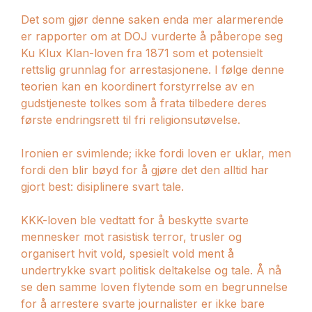
Det som gjør denne saken enda mer alarmerende
er rapporter om at DOJ vurderte å påberope seg
Ku Klux Klan-loven fra 1871 som et potensielt
rettslig grunnlag for arrestasjonene. I følge denne
teorien kan en koordinert forstyrrelse av en
gudstjeneste tolkes som å frata tilbedere deres
første endringsrett til fri religionsutøvelse.
Ironien er svimlende; ikke fordi loven er uklar, men
fordi den blir bøyd for å gjøre det den alltid har
gjort best: disiplinere svart tale.
KKK-loven ble vedtatt for å beskytte svarte
mennesker mot rasistisk terror, trusler og
organisert hvit vold, spesielt vold ment å
undertrykke svart politisk deltakelse og tale. Å nå
se den samme loven flytende som en begrunnelse
for å arrestere svarte journalister er ikke bare