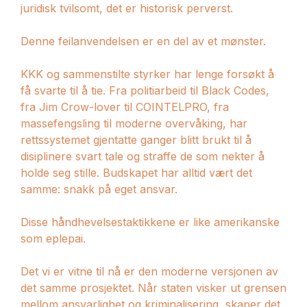
juridisk tvilsomt, det er historisk perverst.
Denne feilanvendelsen er en del av et mønster.
KKK og sammenstilte styrker har lenge forsøkt å
få svarte til å tie. Fra politiarbeid til Black Codes,
fra Jim Crow-lover til COINTELPRO, fra
massefengsling til moderne overvåking, har
rettssystemet gjentatte ganger blitt brukt til å
disiplinere svart tale og straffe de som nekter å
holde seg stille. Budskapet har alltid vært det
samme: snakk på eget ansvar.
Disse håndhevelsestaktikkene er like amerikanske
som eplepai.
Det vi er vitne til nå er den moderne versjonen av
det samme prosjektet. Når staten visker ut grensen
mellom ansvarlighet og kriminalisering, skaper det