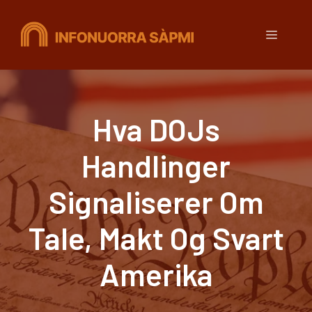
Hopp
til
Meny
innhold
Hva DOJs
Handlinger
Signaliserer Om
Tale, Makt Og Svart
Amerika