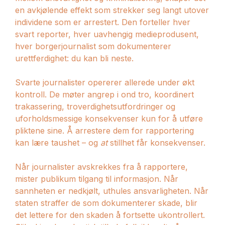
en avkjølende effekt som strekker seg langt utover
individene som er arrestert. Den forteller hver
svart reporter, hver uavhengig medieprodusent,
hver borgerjournalist som dokumenterer
urettferdighet: du kan bli neste.
Svarte journalister opererer allerede under økt
kontroll. De møter angrep i ond tro, koordinert
trakassering, troverdighetsutfordringer og
uforholdsmessige konsekvenser kun for å utføre
pliktene sine. Å arrestere dem for rapportering
kan lære taushet – og
at
stillhet får konsekvenser.
Når journalister avskrekkes fra å rapportere,
mister publikum tilgang til informasjon. Når
sannheten er nedkjølt, uthules ansvarligheten. Når
staten straffer de som dokumenterer skade, blir
det lettere for den skaden å fortsette ukontrollert.