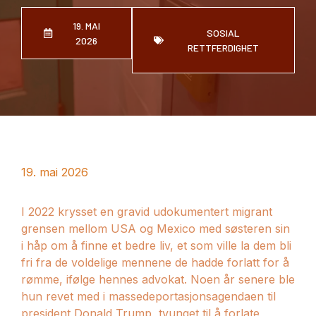
19. MAI
SOSIAL
2026
RETTFERDIGHET
19. mai 2026
I 2022 krysset en gravid udokumentert migrant
grensen mellom USA og Mexico med søsteren sin
i håp om å finne et bedre liv, et som ville la dem bli
fri fra de voldelige mennene de hadde forlatt for å
rømme, ifølge hennes advokat. Noen år senere ble
hun revet med i massedeportasjonsagendaen til
president Donald Trump, tvunget til å forlate