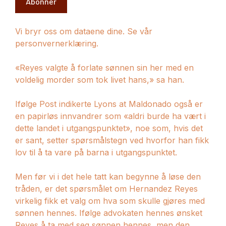
Abonner
Vi bryr oss om dataene dine. Se vår
personvernerklæring.
«Reyes valgte å forlate sønnen sin her med en
voldelig morder som tok livet hans,» sa han.
Ifølge Post indikerte Lyons at Maldonado også er
en papirløs innvandrer som «aldri burde ha vært i
dette landet i utgangspunktet», noe som, hvis det
er sant, setter spørsmålstegn ved hvorfor han fikk
lov til å ta vare på barna i utgangspunktet.
Men før vi i det hele tatt kan begynne å løse den
tråden, er det spørsmålet om Hernandez Reyes
virkelig fikk et valg om hva som skulle gjøres med
sønnen hennes. Ifølge advokaten hennes ønsket
Reyes å ta med seg sønnen hennes, men den