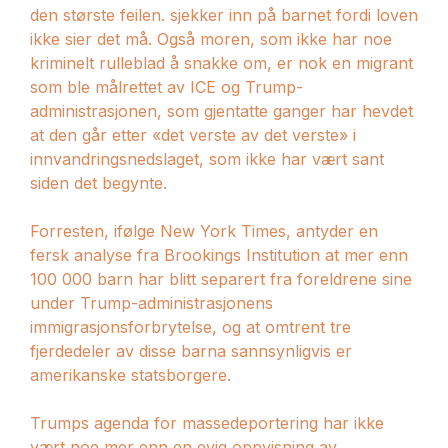
den største feilen. sjekker inn på barnet fordi loven
ikke sier det må. Også moren, som ikke har noe
kriminelt rulleblad å snakke om, er nok en migrant
som ble målrettet av ICE og Trump-
administrasjonen, som gjentatte ganger har hevdet
at den går etter «det verste av det verste» i
innvandringsnedslaget, som ikke har vært sant
siden det begynte.
Forresten, ifølge New York Times, antyder en
fersk analyse fra Brookings Institution at mer enn
100 000 barn har blitt separert fra foreldrene sine
under Trump-administrasjonens
immigrasjonsforbrytelse, og at omtrent tre
fjerdedeler av disse barna sannsynligvis er
amerikanske statsborgere.
Trumps agenda for massedeportering har ikke
vært noe mer enn en evig oppvisning av