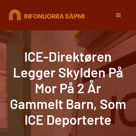
Hopp
til
Meny
innhold
ICE-Direktøren
Legger Skylden På
Mor På 2 År
Gammelt Barn, Som
ICE Deporterte